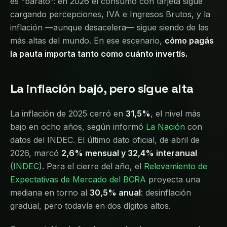
es “barato”: en 2026 el consumo con tarjeta sigue
cargando percepciones, IVA e Ingresos Brutos, y la
inflación —aunque desacelera— sigue siendo de las
más altas del mundo. En ese escenario,
cómo pagás
la pauta importa tanto como cuánto invertís.
La inflación bajó, pero sigue alta
La inflación de 2025 cerró en
31,5%
, el nivel más
bajo en ocho años, según informó
La Nación
con
datos del INDEC. El último dato oficial, de abril de
2026, marcó
2,6% mensual y 32,4% interanual
(
INDEC
). Para el cierre del año, el
Relevamiento de
Expectativas de Mercado del BCRA
proyecta una
mediana en torno al
30,5% anual
: desinflación
gradual, pero todavía en dos dígitos altos.