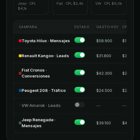
Jeep · CPL
Fiat · CPL $2,4k
VW · CPL $6,0k
$4,1k
CAMPAÑA
ESTADO
GASTO HOY
CPL
Toyota Hilux · Mensajes
$58.900
$1.980
Renault Kangoo · Leads
$31.800
$3.120
Fiat Cronos ·
$42.300
$2.350
Conversiones
Peugeot 208 · Tráfico
$24.500
$2.610
VW Amarok · Leads
—
—
Jeep Renegade ·
$39.100
$4.080
Mensajes