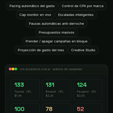
Pacing automático del gasto
Control de CPA por marca
Cap monitor en vivo
Escaladas inteligentes
Pausas automáticas anti-derroche
Presupuestos masivos
Prender / apagar campañas en bloque
Proyección de gasto del mes
Creative Studio
crm.doubletick.com.ar · análisis de campañas
133
131
124
Toyota · CPL
Renault · CPL
Peugeot · CPL
$1,4k
$2,2k
$2,5k
100
78
52