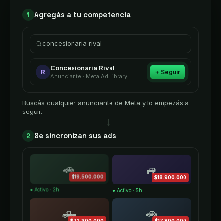
Agregás a tu competencia
1
concesionaria rival
Concesionaria Rival
R
+ Seguir
Anunciante · Meta Ad Library
Buscás cualquier anunciante de Meta y lo empezás a
seguir.
→
Se sincronizan sus ads
2
🚗
🚙
$19.500.000
$18.900.000
● Activo · 2h
● Activo · 5h
🛻