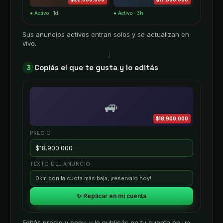
$22.300.000
● Activo · 1d
Sus anuncios activos entran solos y se actualizan en
vivo.
→
Copiás el que te gusta y lo editás
3
🚙
$18.900.000
PRECIO
TEXTO DEL ANUNCIO
0km con la cuota más baja, ¡reservalo hoy!
✨ Replicar en mi cuenta
Editás precio y copy, y lo publicás en tu cuenta en un