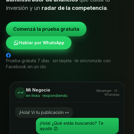
inversión y un
radar de la competencia
.
Comenzá la prueba gratuita
Hablar por WhatsApp
Prueba gratuita 7 días · sin tarjeta · te sincronizás con
Facebook en un clic
Mi Negocio
Messenger · IG ·
✓✓
WhatsApp
en línea · respondiendo
¡Hola! Vi tu publicación 👀
¡Hola! ¿Qué estás buscando? Te
ayudo 😊