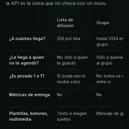
la API es la única que no choca con un muro.
Lista de
Grupo
difusión
¿A cuántos llega?
256 por lista
Hasta 1.024 en u
grupo
¿Le llega a quien
No: sólo a quien
Sólo a quienes 
no te agendó?
te guardó
al grupo
¿Es privado 1 a 1?
Sí (cada uno lo
No: todos se ven
recibe solo)
entre sí
Métricas de entrega
No
No
Plantillas, botones,
Texto e imagen
Mensaje de gru
multimedia
sueltos