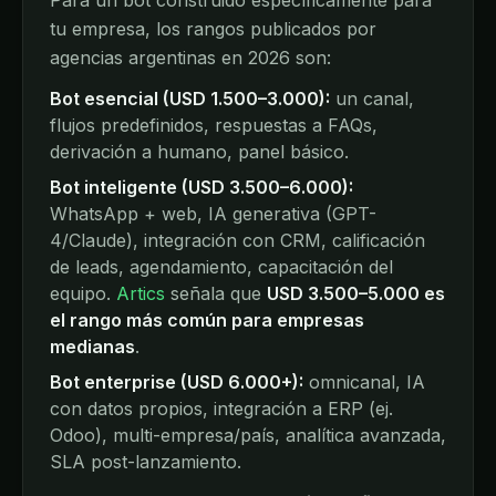
Para un bot construido específicamente para
tu empresa, los rangos publicados por
agencias argentinas en 2026 son:
Bot esencial (USD 1.500–3.000):
un canal,
flujos predefinidos, respuestas a FAQs,
derivación a humano, panel básico.
Bot inteligente (USD 3.500–6.000):
WhatsApp + web, IA generativa (GPT-
4/Claude), integración con CRM, calificación
de leads, agendamiento, capacitación del
equipo.
Artics
señala que
USD 3.500–5.000 es
el rango más común para empresas
medianas
.
Bot enterprise (USD 6.000+):
omnicanal, IA
con datos propios, integración a ERP (ej.
Odoo), multi-empresa/país, analítica avanzada,
SLA post-lanzamiento.