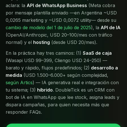
aclara: la
API de WhatsApp Business
(Meta cobra
por mensaje plantilla enviado —en Argentina ~USD
0,0265 marketing y ~USD 0,0072 utility— desde su
cambio de modelo del 1 de julio de 2025
), la
API de IA
(OpenAI/Anthropic, USD 20–100/mes con tráfico
normal) y el
hosting
(desde USD 20/mes).
En la práctica hay tres caminos: (1)
SaaS de caja
(Wasapi USD 99–399, Cliengo USD 24–250) —
barato y rápido, flujos predefinidos; (2)
desarrollo a
medida
(USD 1.500–6.000+ según complejidad,
según Artics
) — IA generativa real e integración con
tu sistema; (3)
híbrido
. DoubleTick es un CRM con
bot de IA en WhatsApp que lee stock, asigna leads y
dispara campañas, para quien necesita más que
responder FAQs.